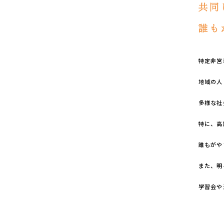
特定非営
地域の人
多様な社
特に、高
誰もがや
また、明
学習会や