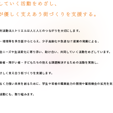
利活動法人トリエルは人と人とのつながりを大切にします。
・環境等を多方面からとらえ、少子高齢化や急速なIT産業の発展による、
会ニーズや生活変化に寄り添い、助け合い、共同していく活動をめざしています。
齢者・障がい者・子どもたちの抱える課題解決するための活動を実施し、
さしく支え合う街づくりを支援します。
るく力強い未来を創るために、学生や若者の職業能力の開発や雇用機会の拡充を支
活動にも、取り組みます。